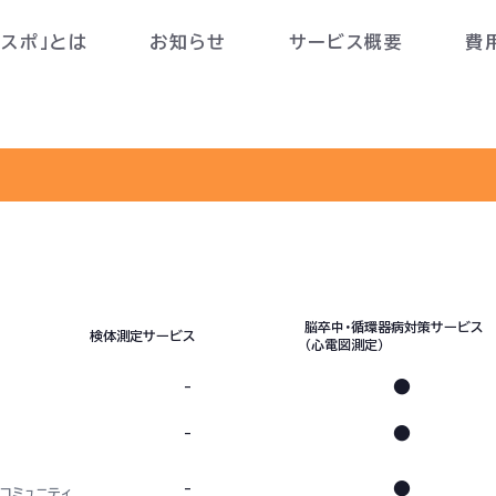
んスポ」とは
お知らせ
サービス概要
費
脳卒中・循環器病対策サービス
検体測定サービス
（心電図測定）
-
●
-
●
-
●
コミュニティ