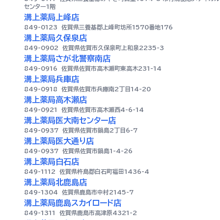
センター1階
溝上薬局上峰店
849-0123
佐賀県三養基郡上峰町坊所1570番地176
溝上薬局久保泉店
849-0902
佐賀県佐賀市久保泉町上和泉2235-3
溝上薬局さが北警察南店
849-0916
佐賀県佐賀市高木瀬町東高木231-14
溝上薬局兵庫店
849-0918
佐賀県佐賀市兵庫南2丁目14-20
溝上薬局高木瀬店
849-0921
佐賀県佐賀市高木瀬西4-6-14
溝上薬局医大南センター店
849-0937
佐賀県佐賀市鍋島2丁目6-7
溝上薬局医大通り店
849-0937
佐賀県佐賀市鍋島1-4-26
溝上薬局白石店
849-1112
佐賀県杵島郡白石町福田1436-4
溝上薬局北鹿島店
849-1304
佐賀県鹿島市中村2145-7
溝上薬局鹿島スカイロード店
849-1311
佐賀県鹿島市高津原4321-2