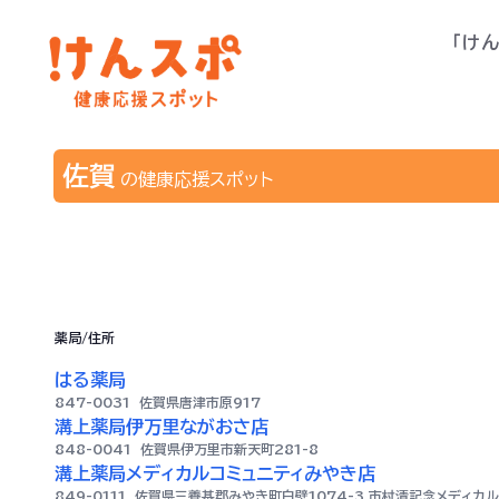
「け
佐賀
の健康応援スポット
薬局/住所
はる薬局
847-0031
佐賀県唐津市原917
溝上薬局伊万里ながおさ店
848-0041
佐賀県伊万里市新天町281-8
溝上薬局メディカルコミュニティみやき店
849-0111
佐賀県三養基郡みやき町白壁1074-3 市村清記念メディカル