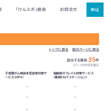
用
「けんスポ」検索
お問合せ
申込
トップに戻る
前のページに戻る
35
該当する薬局
件
21〜35件目を表示
子宮頸がん検診未受診者対策サ
高齢者のフレイル対策サービス
ービス（HPV）
（薬局FAITステーション）
-
-
-
-
-
-