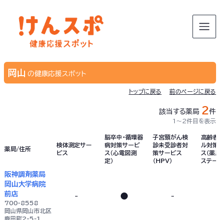
岡山
の健康応援スポット
トップに戻る
前のページに戻る
2
該当する薬局
件
1〜2件目を表示
脳卒中・循環器
子宮頸がん検
高齢者
検体測定サー
病対策サービ
診未受診者対
ル対策
薬局/住所
ビス
ス（心電図測
策サービス
ス（薬局
定）
（HPV）
ステー
阪神調剤薬局
岡山大学病院
前店
-
●
-
700-8558
岡山県岡山市北区
鹿田町2-5-1