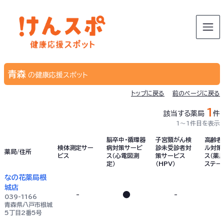
青森
の健康応援スポット
トップに戻る
前のページに戻る
1
該当する薬局
件
1〜1件目を表示
脳卒中・循環器
子宮頸がん検
高齢者
検体測定サー
病対策サービ
診未受診者対
ル対策
薬局/住所
ビス
ス（心電図測
策サービス
ス（薬局
定）
（HPV）
ステー
なの花薬局根
城店
-
●
-
039-1166
青森県八戸市根城
5丁目2番5号